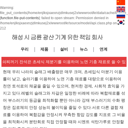
Warning
:
file_put_contents(/home/enjlksjxaexnzjdlmkusej2x/wwwroot/kr/data/cache/license
[
function.file-put-contents
]: failed to open stream: Permission denied in
/home/enjlksjxaexnzjdlmkusej2x/wwwroot/kr/source/model/api.class.php
on line
212
우리
제품
설비
뉴스
연계
쇠찌꺼기 잔석은 초세식 제분기를 이용하여 노면 기층 재료로 쓸 수 있
현재 우리 나라의 슬래그 배출량은 매우 크며, 초세입식 마분기 이용
다
률이 낮고, 슬라기를 이용하여 노면 기층 재료를 대량으로 이용하여
천연 토석료의 채굴을 줄일 수 있으며, 현저한 경제, 사회적 효익을 가
지고 있다.레벨의 슬래그와 자갈은 일정한 비례에 따라 복합재료를 섞
어 부스러기의 등급을 최적화할 뿐만 아니라 강재 부스러기의 수화 팽
창은 집료체의 안정 성능의 불이익을 줄일 수 있다.서로 다른 결합 재
료를 이용하여 복합감을 안정시켜 무측한 항압 강도를 지표로 그 비율
을 최적화시켜 분탄회로 직접 안정할 때와 시멘트 석탄가루로 안정할